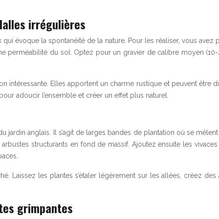
alles irrégulières
x qui évoque la spontanéité de la nature. Pour les réaliser, vous avez 
nne perméabilité du sol. Optez pour un gravier de calibre moyen (
ption intéressante. Elles apportent un charme rustique et peuvent être
our adoucir l’ensemble et créer un effet plus naturel.
 du jardin anglais. Il s’agit de larges bandes de plantation où se mêle
rbustes structurants en fond de massif. Ajoutez ensuite les vivaces 
paces.
rché. Laissez les plantes s’étaler légèrement sur les allées, créez d
antes grimpantes