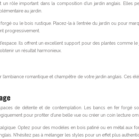
t un rôle important dans la composition d’un jardin anglais. Elles p
lémentaire au jardin.
rgé ou le bois rustique. Placez-la à l’entrée du jardin ou pour marqu
ent progressivement.
d’espace. Ils offrent un excellent support pour des plantes comme le ja
obtenir un résultat harmonieux.
er l’ambiance romantique et champêtre de votre jardin anglais. Ces é
tage
’espaces de détente et de contemplation. Les bancs en fer forgé so
tégiquement pour profiter d’une belle vue ou créer un coin lecture o
talgique. Optez pour des modèles en bois patiné ou en métal aux for
nglais. N’hésitez pas à mélanger les styles pour un effet plus authent