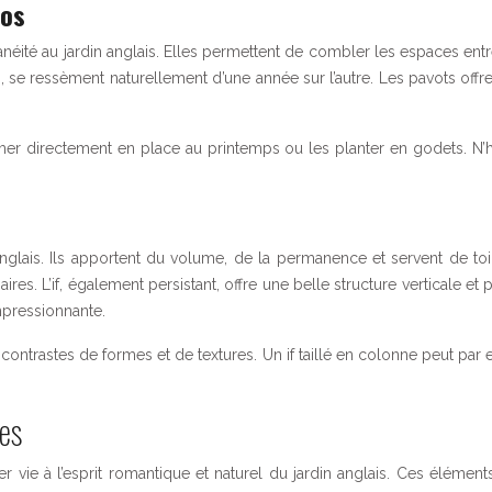
mos
éité au jardin anglais. Elles permettent de combler les espaces entr
s, se ressèment naturellement d’une année sur l’autre. Les pavots of
mer directement en place au printemps ou les planter en godets. N’h
 anglais. Ils apportent du volume, de la permanence et servent de to
ires. L’if, également persistant, offre une belle structure verticale et
mpressionnante.
contrastes de formes et de textures. Un if taillé en colonne peut pa
es
ie à l’esprit romantique et naturel du jardin anglais. Ces éléments