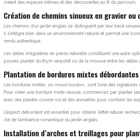
créant des espaces intimes et des découvertes au fil du parcours.
Création de chemins sinueux en gravier ou d
Les chemins d’un jardin anglais se distinguent par leur tracé sinueu
il s’intègre bien dans un environnement naturel et permet une bo
rendu authentique.
Les dalles irrégulières en pierre naturelle constituent une autre o
pouvez planter du thym serpolet ou de la mousse entre les dalles p
Plantation de bordures mixtes débordantes
Les bordures mixtes, ou
mixed borders
, sont l’une des signatures
Pour créer une bordure mixte réussie, commencez par planter les a
avec des plantes couvre-sol et des annuelles pour combler les es
L’aspect débordant est essentiel pour obtenir l’effet naturel reche
clé de l’ambiance romantique du jardin anglais.
Installation d’arches et treillages pour pl