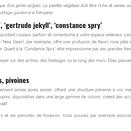
que d’un jardin anglais. La palette végétale doit être riche et varié
ottage garden
à la française.
 ‘gertrude jekyll’, ‘constance spry’
pportent couleur, parfum et romantisme à votre espace extérieur. Le
 ‘New Dawn’, par exemple, offre une profusion de fleurs rose pâle 
nse. Quant à la ‘Constance Spry’, elle impressionne par ses grandes fle
imper sur des arches, des treillages ou le long des murs. Elles peuve
, pivoines
eviennent année après année, offrant une structure pérenne à vos m
 lupins, disponibles dans une large gamme de coloris, créent des acce
atif.
urs et les périodes de floraison. Vous pouvez par exemple associ