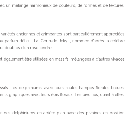
e, avec un mélange harmonieux de couleurs, de formes et de textures.
s variétés anciennes et grimpantes sont particulièrement appréciées
au parfum délicat. La ‘Gertrude Jekyll’, nommée d’après la célèbre
urs doubles d’un rose tendre.
nt également être utilisées en massifs, mélangées à d’autres vivaces
assifs. Les delphiniums, avec leurs hautes hampes florales bleues,
nts graphiques avec leurs épis floraux. Les pivoines, quant à elles,
er des delphiniums en arrière-plan avec des pivoines en position